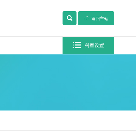


全部

返回主站

科室设置