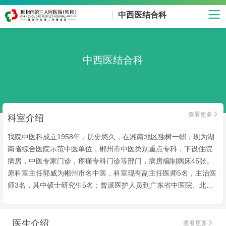
中西医结合科
中西医结合科
查看更多

科室介绍
我院中医科成立1958年，历史悠久，在湘南地区独树一帜，现为湖
南省综合医院示范中医单位，郴州市中医类别重点专科，下设住院
病房，中医专家门诊，疼痛专科门诊等部门，病房编制病床45张。
原科室主任郭威为郴州市名中医，科室现有副主任医师5名，主治医
师3名，其中硕士研究生5名；曾派医护人员到广东省中医院、北大
医院、湖南省中医药大学附属医院、深圳南山医院等进修。科室擅
查看更多
长中西结合治疗颈肩腰腿痛、风湿骨关节疾病，以及冠心病、中
风、糖尿病、慢性咳嗽、失眠等老年病、慢性病，以及中医保健养
医生介绍
查看更多
