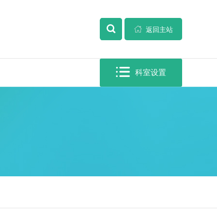


全部

返回主站

科室设置