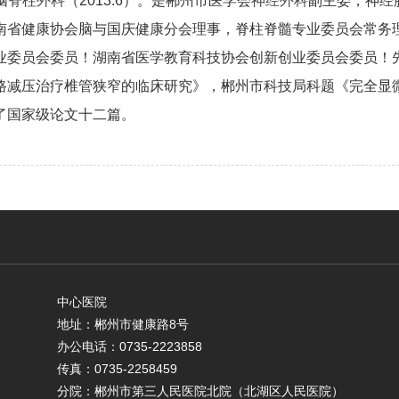
脑
脊柱外科
（2013.6）。是郴州市医学会
神经外科
副主委，神经
南省健康协会脑与国庆健康分会理事，脊柱脊髓专业委员会常务
业委员会委员！湖南省医学教育科技协会创新创业委员会委员！
路减压治疗椎管狭窄的临床研究》，郴州市科技局科题《完全显
了国家级论文十二篇。
中心医院
地址：郴州市健康路8号
办公电话：0735-2223858
传真：0735-2258459
分院：郴州市第三人民医院北院（北湖区人民医院）