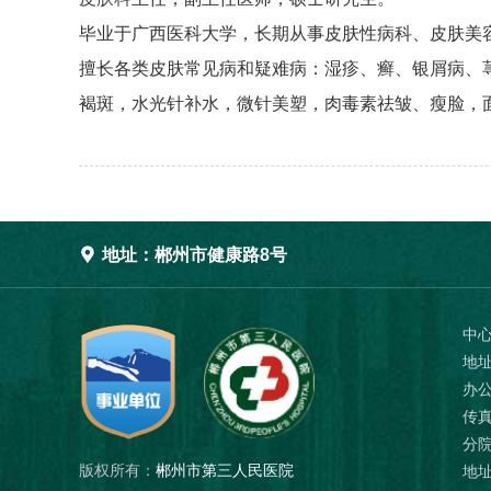
毕业于广西医科大学，长期从事皮肤性病科、皮肤美
擅长各类皮肤常见病和疑难病：湿疹、癣、银屑病、
褐斑，水光针补水，微针美塑，肉毒素祛皱、瘦脸，

地址：郴州市健康路8号
中
地
办公
传真
分
版权所有：
郴州市第三人民医院
地址