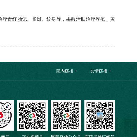
治疗青红胎记、雀斑、纹身等，果酸活肤治疗痤疮、黄
院内链接
友情链接