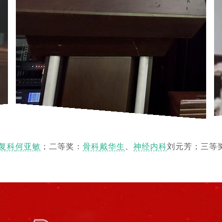
复科
何亚敏
；二等奖：
骨科
戴华生
、
神经内科
刘元芳；三等