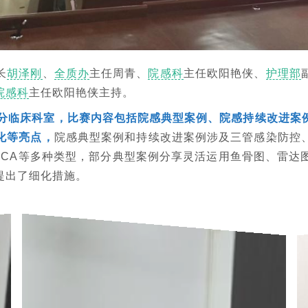
长
胡泽刚
、
全质办
主任周青、
院感科
主任欧阳艳侠、
护理部
院感科
主任欧阳艳侠主持。
部分临床科室，比赛内容包括院感典型案例、院感持续改进案
化等亮点，
院感典型案例和持续改进案例涉及三管感染防控
DCA等多种类型，部分典型案例分享灵活运用鱼骨图、雷达
提出了细化措施。