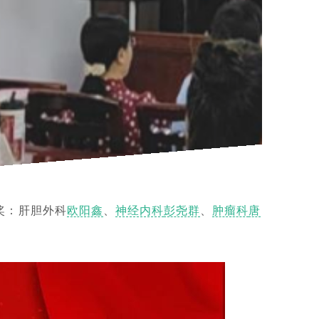
奖：肝胆外科
欧阳鑫
、
神经内科
彭尧群
、
肿瘤科
唐