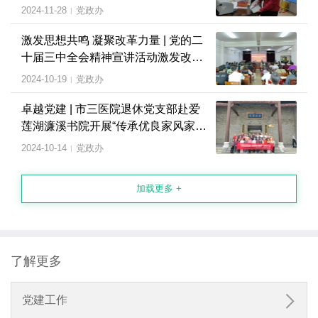
增效
2024-11-28
党政办
|
激发思想共鸣 凝聚改革力量 | 党的二
十届三中全会精神宣讲活动激发改革
奋进热情
2024-10-19
党政办
|
卓越党建 | 市三医院退休党支部赴爱
莲湖濂溪书院开展“传承优良家风家训
筑牢廉洁自律防线”主题党日活动
2024-10-14
党政办
|
加载更多 +
了解更多

党建工作