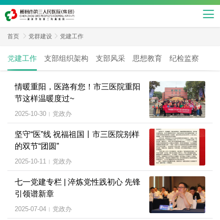
首页

党群建设

党建工作
党建工作
支部组织架构
支部风采
思想教育
纪检监察
情暖重阳，医路有您！市三医院重阳
节这样温暖度过~
2025-10-30
党政办
|
坚守“医”线 祝福祖国丨市三医院别样
的双节“团圆”
2025-10-11
党政办
|
七一党建专栏 | 淬炼党性践初心 先锋
引领谱新章
2025-07-04
党政办
|