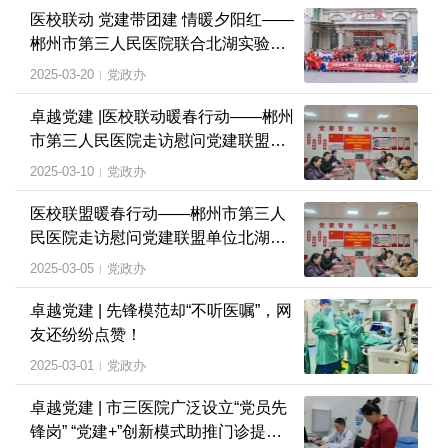
医校联动 党建带团建 情暖夕阳红——
郴州市第三人民医院联合北湖实验学
校开展学雷锋主题活动
2025-03-20
党政办
|
卓越党建 |医校联动暖春行动——郴州
市第三人民医院走访慰问党建联盟单
位北湖实验学校困境学生
2025-03-10
党政办
|
医校联盟暖春行动——郴州市第三人
民医院走访慰问党建联盟单位北湖实
验学校困境学生
2025-03-05
党政办
|
卓越党建 | 先锋模范却“不听医嘱”，网
友还纷纷点赞！
2025-03-01
党政办
|
卓越党建 | 市三医院广泛设立“党员先
锋岗” “党建+”创新模式助推门诊提质