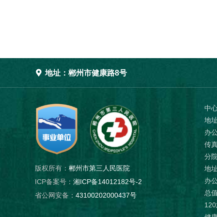

地址：郴州市健康路8号
中
地
办公
传真
分
版权所有：
郴州市第三人民医院
地址
办公
ICP备案号：
湘ICP备14012182号-2
总值
省公网安备：
43100202000437号
12