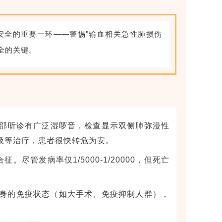
安全的重要一环——警惕"输血相关急性肺损伤
全的关键。
部听诊有广泛湿啰音，检查显示双侧肺弥漫性
吸等治疗，患者很快转危为安。
管发病率仅1/5000-1/20000，但死亡
自身的免疫状态（如大手术、免疫抑制人群），