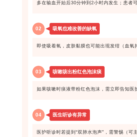
多在输血开始后30分钟到2小时内发生；患者
0
2
吸氧也难改善的缺氧
即使吸着氧，皮肤黏膜也可能出现发绀（血氧
0
3
咳嗽咳出粉红色泡沫痰
如果咳嗽时痰液带粉红色泡沫，需立即告知医
0
4
医生听诊有异常
医护听诊时若提到“双肺水泡声”，需警惕（可