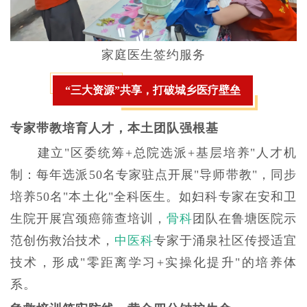
家庭医生签约服务
“三大资源”共享，打破城乡医疗壁垒
专家带教培育人才，本土团队强根基
建立"区委统筹+总院选派+基层培养"人才机
制：每年选派50名专家驻点开展"导师带教"，同步
培养50名"本土化"全科医生。如妇科专家在安和卫
生院开展宫颈癌筛查培训，
骨科
团队在鲁塘医院示
范创伤救治技术，
中医科
专家于涌泉社区传授适宜
技术，形成"零距离学习+实操化提升"的培养体
系。