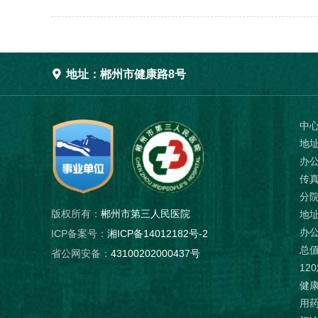

地址：郴州市健康路8号
中
地
办公
传真
分
版权所有：
郴州市第三人民医院
地址
办公
ICP备案号：
湘ICP备14012182号-2
总值
省公网安备：
43100202000437号
12
健康
用药