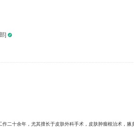
部]

工作二十余年，尤其擅长于皮肤外科手术，皮肤肿瘤根治术，腋