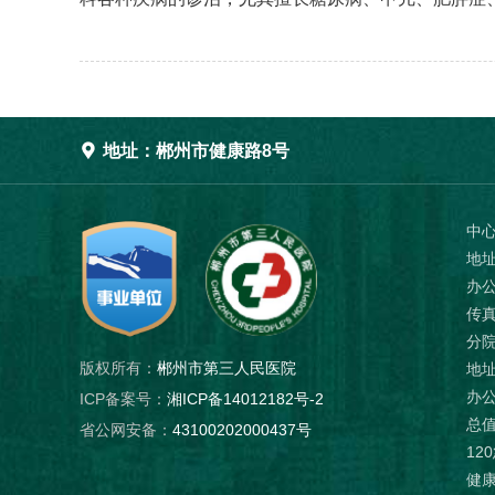

地址：郴州市健康路8号
中
地
办公
传真
分
版权所有：
郴州市第三人民医院
地址
办公
ICP备案号：
湘ICP备14012182号-2
总值
省公网安备：
43100202000437号
12
健康