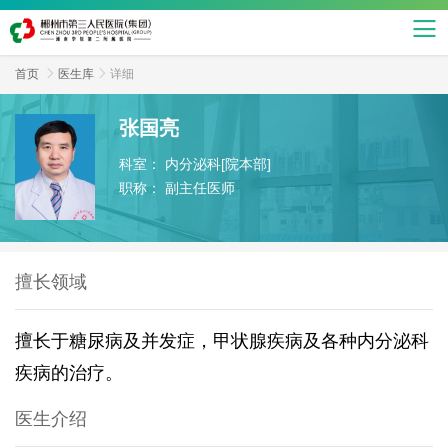
首页

医生库

详细
张国亮
科室：
内分泌科[院本部]
职称：
副主任医师
擅长领域
擅长于糖尿病及并发症，甲状腺疾病及各种内分泌科
疾病的治疗。
医生介绍