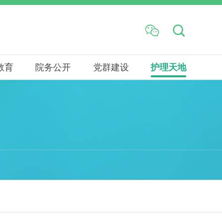


教育
院务公开
党群建设
护理天地
