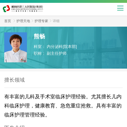
首页

护理天地

护理专家

详细
熊畅
科室：
内分泌科[院本部]
职称：
副主任护师
擅长领域
有丰富的儿科及手术室临床护理经验。尤其擅长儿内
科临床护理，健康教育、急危重症抢救。具有丰富的
临床护理管理经验。