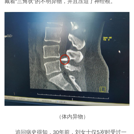
藏着“三角状”的不明异物，并且压迫了神经根。
（体内异物）
追问病史得知，
30年前，刘女士仅5岁时受过一