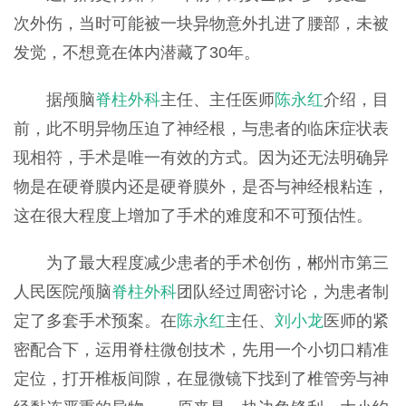
次外伤，当时可能被一块异物意外扎进了腰部，未被
发觉，不想竟在体内潜藏了30年。
据颅脑
脊柱外科
主任、主任医师
陈永红
介绍，目
前，此不明异物压迫了神经根，与患者的临床症状表
现相符，手术是唯一有效的方式。因为还无法明确异
物是在硬脊膜内还是硬脊膜外，是否与神经根粘连，
这在很大程度上增加了手术的难度和不可预估性。
为了最大程度减少患者的手术创伤，郴州市第三
人民医院颅脑
脊柱外科
团队经过周密讨论，为患者制
定了多套手术预案。在
陈永红
主任、
刘小龙
医师的紧
密配合下，运用脊柱微创技术，先用一个小切口精准
定位，打开椎板间隙，在显微镜下找到了椎管旁与神