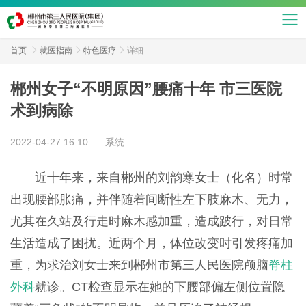
首页

就医指南

特色医疗

详细
郴州女子“不明原因”腰痛十年 市三医院
术到病除
2022-04-27 16:10
系统
近十年来，来自郴州的刘韵寒女士（化名）时常
出现腰部胀痛，并伴随着间断性左下肢麻木、无力，
尤其在久站及行走时麻木感加重，造成跛行，对日常
生活造成了困扰。近两个月，体位改变时引发疼痛加
重，为求治刘女士来到郴州市第三人民医院颅脑
脊柱
外科
就诊。
CT检查显示在她的下腰部偏左侧位置隐