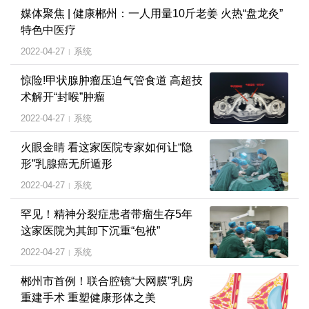
媒体聚焦 | 健康郴州：一人用量10斤老姜 火热“盘龙灸”
特色中医疗
2022-04-27
系统
|
惊险!甲状腺肿瘤压迫气管食道 高超技
术解开“封喉”肿瘤
2022-04-27
系统
|
火眼金睛 看这家医院专家如何让“隐
形”乳腺癌无所遁形
2022-04-27
系统
|
罕见！精神分裂症患者带瘤生存5年
这家医院为其卸下沉重“包袱”
2022-04-27
系统
|
郴州市首例！联合腔镜“大网膜”乳房
重建手术 重塑健康形体之美