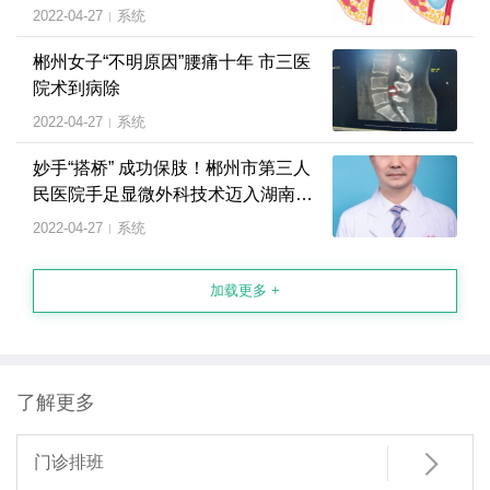
2022-04-27
系统
|
郴州女子“不明原因”腰痛十年 市三医
院术到病除
2022-04-27
系统
|
妙手“搭桥” 成功保肢！郴州市第三人
民医院手足显微外科技术迈入湖南省
先进行列
2022-04-27
系统
|
加载更多 +
了解更多

门诊排班