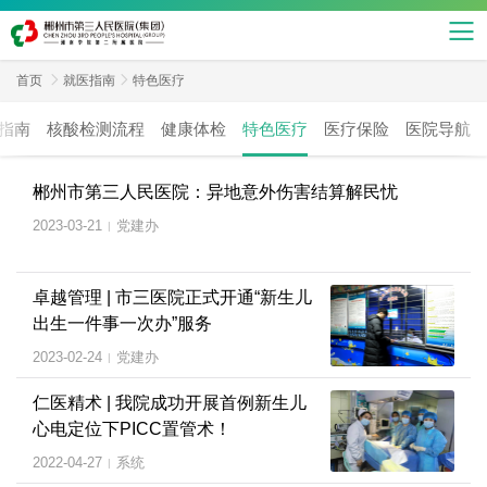
首页

就医指南

特色医疗
指南
核酸检测流程
健康体检
特色医疗
医疗保险
医院导航
郴州市第三人民医院：异地意外伤害结算解民忧
2023-03-21
党建办
|
卓越管理 | 市三医院正式开通“新生儿
出生一件事一次办”服务
2023-02-24
党建办
|
仁医精术 | 我院成功开展首例新生儿
心电定位下PICC置管术！
2022-04-27
系统
|